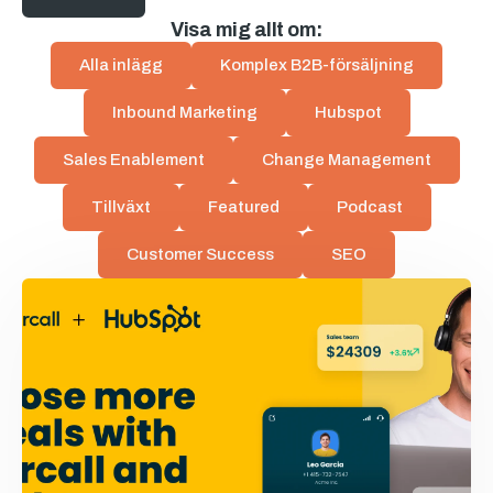
Visa mig allt om:
Alla inlägg
Komplex B2B-försäljning
Inbound Marketing
Hubspot
Sales Enablement
Change Management
Tillväxt
Featured
Podcast
Customer Success
SEO