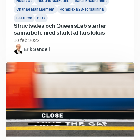
Hubspot
Inbound Marketing
Sales Enablement
Change Management
Komplex B2B-försäljning
Featured
SEO
Structsales och QueensLab startar
samarbete med starkt affärsfokus
10 feb 2022
Erik Sandell