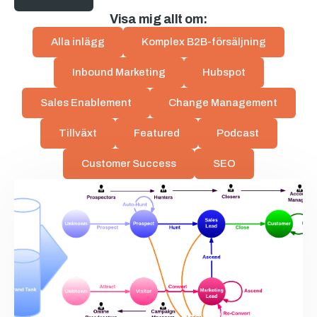
Visa mig allt om:
Alla inlägg
Komplex B2B-försäljning
Inbound Marketing
Hubspot
Sales Enablement
Change Management
Tillväxt
Featured
Podcast
Customer Success
SEO